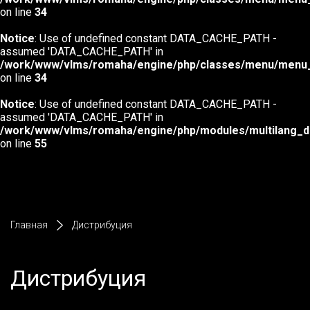
on line
34
Вход
Регистрация
Notice
: Use of undefined constant DATA_CACHE_PATH -
assumed 'DATA_CACHE_PATH' in
/work/www/vlms/romaha/engine/php/classes/menu/menu_i
on line
34
Notice
: Use of undefined constant DATA_CACHE_PATH -
assumed 'DATA_CACHE_PATH' in
/work/www/vlms/romaha/engine/php/modules/multilang_db
on line
55
Главная
Дистрибуция
Дистрибуция