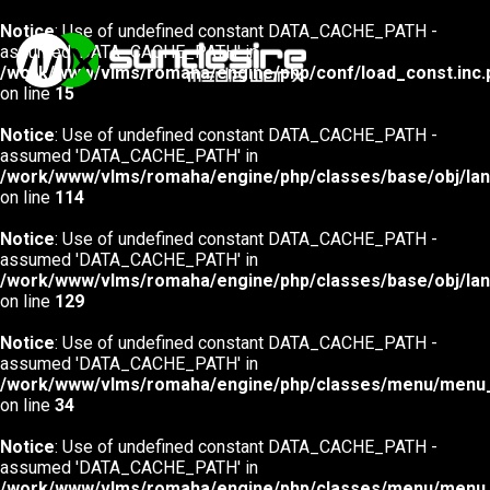
Notice
: Use of undefined constant DATA_CACHE_PATH -
assumed 'DATA_CACHE_PATH' in
/work/www/vlms/romaha/engine/php/conf/load_const.inc.
on line
15
Главная
Notice
: Use of undefined constant DATA_CACHE_PATH -
assumed 'DATA_CACHE_PATH' in
О Компании
/work/www/vlms/romaha/engine/php/classes/base/obj/lang
on line
114
Как это работает?
Notice
: Use of undefined constant DATA_CACHE_PATH -
assumed 'DATA_CACHE_PATH' in
Партнеры
/work/www/vlms/romaha/engine/php/classes/base/obj/lang
on line
129
Лейблы
Notice
: Use of undefined constant DATA_CACHE_PATH -
Контакты
assumed 'DATA_CACHE_PATH' in
/work/www/vlms/romaha/engine/php/classes/menu/menu_i
on line
34
Notice
: Use of undefined constant DATA_CACHE_PATH -
assumed 'DATA_CACHE_PATH' in
Rus
/work/www/vlms/romaha/engine/php/classes/menu/menu_i